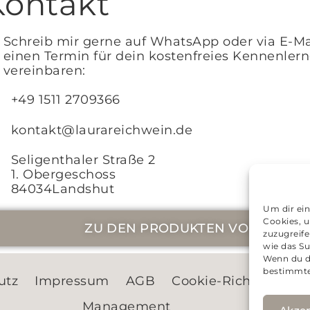
Kontakt
Schreib mir gerne auf WhatsApp oder via E-Ma
einen Termin für dein kostenfreies Kennenler
vereinbaren:
+49 1511 2709366
kontakt@laurareichwein.de
Seligenthaler Straße 2
1. Obergeschoss
84034Landshut
Um dir ein
Cookies, 
ZU DEN PRODUKTEN VON AURA 
zuzugreif
wie das Su
Wenn du d
bestimmte
utz
Impressum
AGB
Cookie-Richtlinie (EU
Management